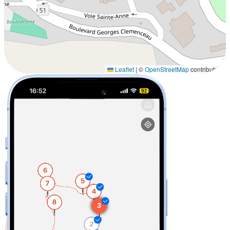
Leaflet
|
©
OpenStreetMap
contributors