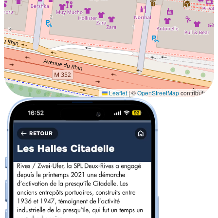
Leaflet
|
©
OpenStreetMap
contributors