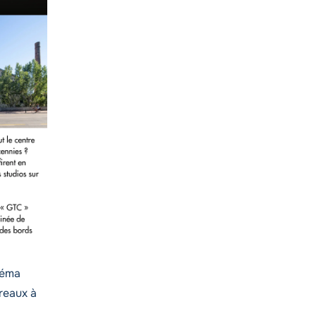
néma
reaux à