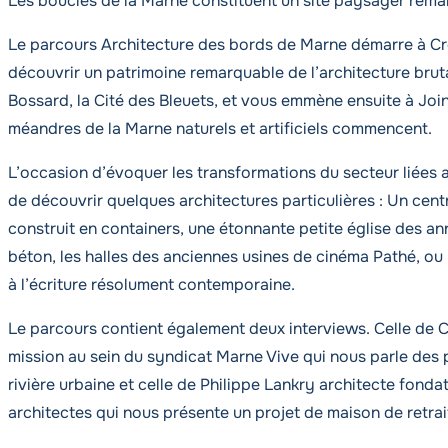
Les boucles de la Marne constituent un site paysager rema
Le parcours
Architecture des bords de Marne
démarre à Cré
découvrir un patrimoine remarquable de l’architecture brut
Bossard, la Cité des Bleuets, et vous emmène ensuite à Join
méandres de la Marne naturels et artificiels commencent.
L’occasion d’évoquer les transformations du secteur liées au 
de découvrir quelques architectures particulières : Un cent
construit en containers, une étonnante petite église des a
béton, les halles des anciennes usines de cinéma Pathé, ou
à l’écriture résolument contemporaine.
Le parcours contient également deux interviews. Celle de C
mission au sein du syndicat Marne Vive qui nous parle des p
rivière urbaine et celle de Philippe Lankry architecte fond
architectes qui nous présente un projet de maison de retrait