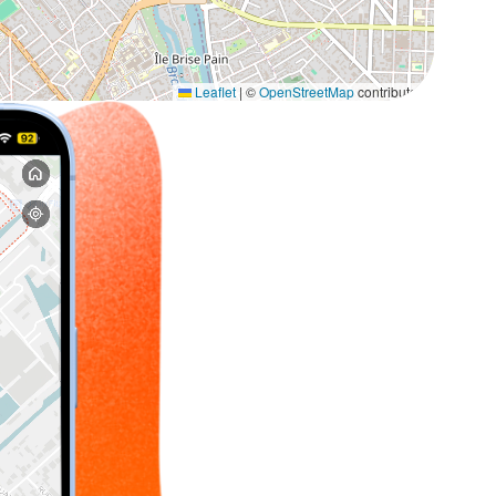
Leaflet
|
©
OpenStreetMap
contributors