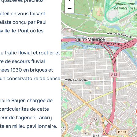
rquable et précieux.
−
teil en vous faisant
aliste conçu par Paul
ville-le-Pont où les
trafic fluvial et routier et
re de secours fluvial
nnées 1930 en briques et
 un conservatoire de danse
laire Bayer, chargée de
articularités de cette
ateur de l’agence Lankry
e en milieu pavillonnaire.