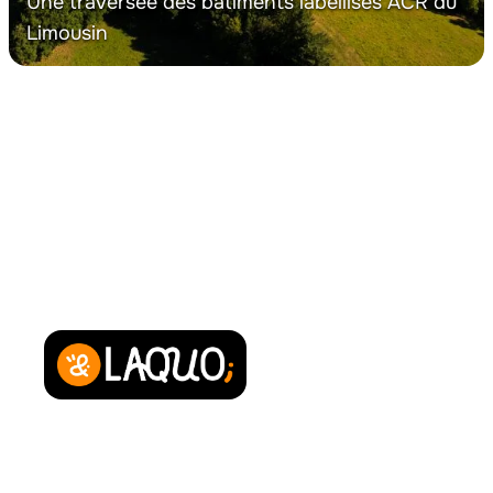
Une traversée des bâtiments labellisés ACR du
Limousin
Powered by
Qui sommes-nous ?
Contact